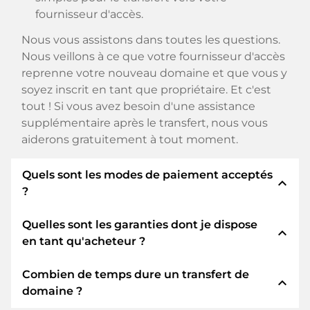
fournisseur d'accès.
Nous vous assistons dans toutes les questions.
Nous veillons à ce que votre fournisseur d'accès
reprenne votre nouveau domaine et que vous y
soyez inscrit en tant que propriétaire. Et c'est
tout ! Si vous avez besoin d'une assistance
supplémentaire après le transfert, nous vous
aiderons gratuitement à tout moment.
Quels sont les modes de paiement acceptés
expand_less
?
Quelles sont les garanties dont je dispose
Nous utilisons SEPA comme paiement anticipé
expand_less
en tant qu'acheteur ?
et utilisons STRIPE comme prestataire de
services de paiement pour les modes de
Combien de temps dure un transfert de
paiement disponibles tels que : Cartes de crédit,
En tant qu'acheteur, nous vous garantissons
expand_less
domaine ?
PayPal, Klarna, ApplePay, GooglePay, Alipay ou
toujours les sécurités suivantes. Nous nous en
fournisseurs locaux.
portons garants avec notre nomn: